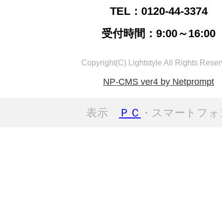
TEL：0120-44-3374
受付時間：9:00～16:00
Copyright(C) Lightstyle All Rights Reser
NP-CMS ver4 by Netprompt
表示
ＰＣ
・スマートフォ