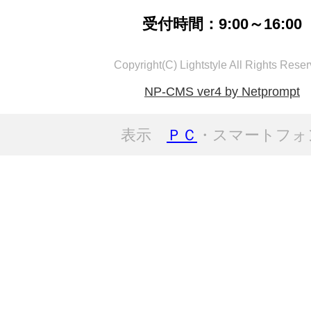
受付時間：9:00～16:00
Copyright(C) Lightstyle All Rights Reser
NP-CMS ver4 by Netprompt
表示
ＰＣ
・スマートフォ