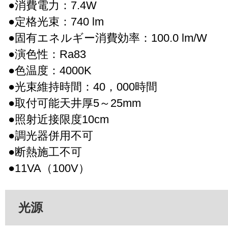
●消費電力：7.4W
●定格光束：740 lm
●固有エネルギー消費効率：100.0 lm/W
●演色性：Ra83
●色温度：4000K
●光束維持時間：40，000時間
●取付可能天井厚5～25mm
●照射近接限度10cm
●調光器併用不可
●断熱施工不可
●11VA（100V）
光源