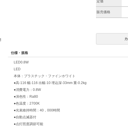
定価
販売価格
期
仕様・規格
LED0.8W
LED
本体：プラスチック・ファインホワイト
●高-116 幅-116 出幅-10 埋込深-33mm 重-0.2kg
●消費電力：0.8W
●演色性：Ra80
●色温度：2700K
●光束維持時間：40，000時間
●自動点滅器付
●点灯照度調節可能