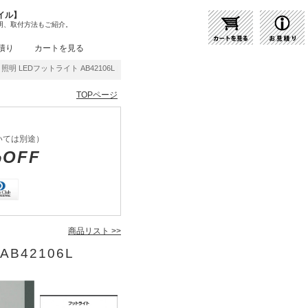
イル】
明、取付方法もご紹介。
積り
カートを見る
照明 LEDフットライト AB42106L | 商品紹介 | 照明器具の通販・インテリア照明の通信
TOPページ
いては別途）
%OFF
商品リスト >>
AB42106L