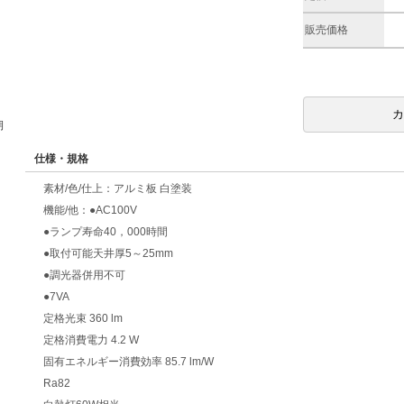
販売価格
期
仕様・規格
素材/色/仕上：アルミ板 白塗装
機能/他：●AC100V
●ランプ寿命40，000時間
●取付可能天井厚5～25mm
●調光器併用不可
●7VA
定格光束 360 lm
定格消費電力 4.2 W
固有エネルギー消費効率 85.7 lm/W
Ra82