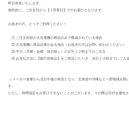
即日発送いたします。
例外的に、ご注文日から【１営業日】でのお届けとなります。
お急ぎの方、どうぞご利用ください！
① ご注文内容が大光電機の商品のみで構成されている場合
② 大光電機に商品在庫がある場合（お急ぎの方はお問い合わせください）
③ 平日（月曜～金曜・祝日除く）の正午１２時までのご注文
④ お支払方法に【銀行前振込】をご指定いただき、当日１３時までにご入
→ メーカー倉庫から当日午後の発送となり、北海道や沖縄など一部地域を除
す。
ただし、時間指定をお受けできないことがございます。その際は日付を優先さ