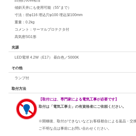
白熱灯60W相当
傾斜天井にも使用可能（55°まで）
寸法：径φ116 埋込穴φ100 埋込深100mm
重量：0.2kg
コメント：サーマルプロテクタ付
高気密SG1形
光源
LED電球 4.2W（E17） 昼白色／5000K
その他
ランプ付
取付方法
【取付には、専門家による電気工事が必要です】
取付は「電気工事士」の有資格者にご依頼ください。
※開梱後、取付ができないなどお客様都合による返品・交
ご不明な点は事前にお問い合わせください。