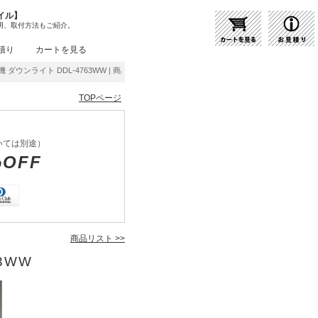
イル】
明、取付方法もご紹介。
積り
カートを見る
 ダウンライト DDL-4763WW | 商品紹介 | 照明器具の通販・インテリア照明の通信販売
TOPページ
いては別途）
%OFF
商品リスト >>
3WW