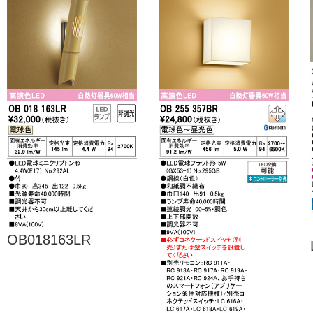
OB018163LR