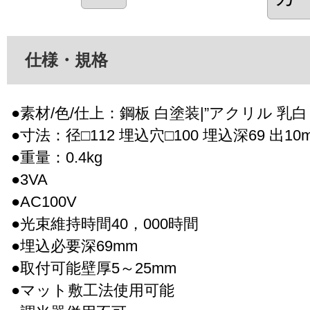
仕様・規格
●素材/色/仕上：鋼板 白塗装|”アクリル 乳
●寸法：径□112 埋込穴□100 埋込深69 出10
●重量：0.4kg
●3VA
●AC100V
●光束維持時間40，000時間
●埋込必要深69mm
●取付可能壁厚5～25mm
●マット敷工法使用可能