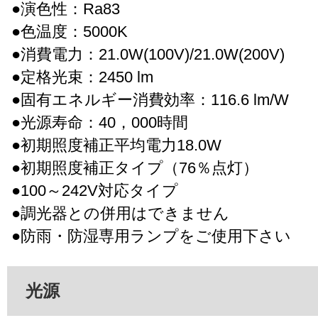
●演色性：Ra83
●色温度：5000K
●消費電力：21.0W(100V)/21.0W(200V)
●定格光束：2450 lm
●固有エネルギー消費効率：116.6 lm/W
●光源寿命：40，000時間
●初期照度補正平均電力18.0W
●初期照度補正タイプ（76％点灯）
●100～242V対応タイプ
●調光器との併用はできません
●防雨・防湿専用ランプをご使用下さい
光源