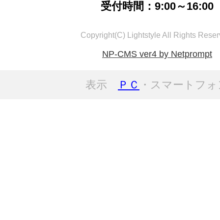
受付時間：9:00～16:00
Copyright(C) Lightstyle All Rights Reser
NP-CMS ver4 by Netprompt
表示
ＰＣ
・スマートフォ