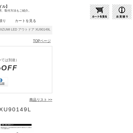
イル】
明、取付方法もご紹介。
積り
カートを見る
UMI LED アウトドア XU90149L | 商品紹介 | 照明器具の通販・インテリア照明の通
TOPページ
いては別途）
%OFF
商品リスト >>
U90149L