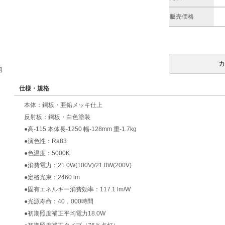
販売価格
期
仕様・規格
本体：鋼板・亜鉛メッキ仕上
反射板：鋼板・白色塗装
●高-115 本体長-1250 幅-128mm 重-1.7kg
●演色性：Ra83
●色温度：5000K
●消費電力：21.0W(100V)/21.0W(200V)
●定格光束：2460 lm
●固有エネルギー消費効率：117.1 lm/W
●光源寿命：40，000時間
●初期照度補正平均電力18.0W