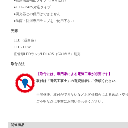
●初期照度補正タイプ（76％点灯）
●100～242V対応タイプ
●調光器との併用はできません
●防雨・防湿専用ランプをご使用下さい
光源
LED（昼白色）
LED21.0W
直管形LEDランプLDL40S（GX16t-5）別売
取付方法
【取付には、専門家による電気工事が必要です】
取付は「電気工事士」の有資格者にご依頼ください。
※開梱後、取付ができないなどお客様都合による返品・交
ご不明な点は事前にお問い合わせください。
関連商品