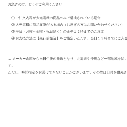
お急ぎの方、どうぞご利用ください！
① ご注文内容が大光電機の商品のみで構成されている場合
② 大光電機に商品在庫がある場合（お急ぎの方はお問い合わせください）
③ 平日（月曜～金曜・祝日除く）の正午１２時までのご注文
④ お支払方法に【銀行前振込】をご指定いただき、当日１３時までにご入
→ メーカー倉庫から当日午後の発送となり、北海道や沖縄など一部地域を除
す。
ただし、時間指定をお受けできないことがございます。その際は日付を優先さ