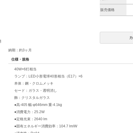
販売価格
期
納期：約3ヶ月
仕様・規格
40W×6灯相当
ランプ：LED小形電球40形相当（E17）×6
本体：鋼・クロムメッキ
セード：ガラス・透明消し
飾：クリスタルガラス
●高-405 幅-φ646mm 重-4.1kg
●消費電力：25.2W
●定格光束：2640 lm
●固有エネルギー消費効率：104.7 lm/W