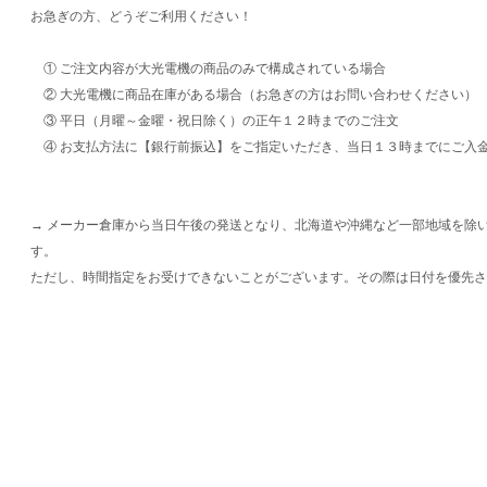
お急ぎの方、どうぞご利用ください！
① ご注文内容が大光電機の商品のみで構成されている場合
② 大光電機に商品在庫がある場合（お急ぎの方はお問い合わせください）
③ 平日（月曜～金曜・祝日除く）の正午１２時までのご注文
④ お支払方法に【銀行前振込】をご指定いただき、当日１３時までにご入
→ メーカー倉庫から当日午後の発送となり、北海道や沖縄など一部地域を除
す。
ただし、時間指定をお受けできないことがございます。その際は日付を優先さ