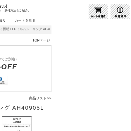
イル】
明、取付方法もご紹介。
積り
カートを見る
ミ照明 LEDイルムシーリング AH40905L | 商品紹介 | 照明器具の通販・インテリア照明
TOPページ
いては別途）
%OFF
商品リスト >>
グ AH40905L