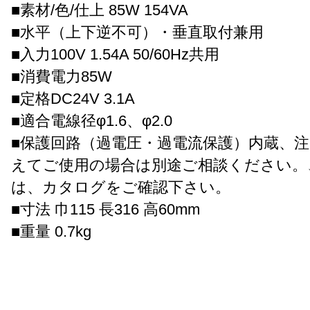
■素材/色/仕上 85W 154VA
■水平（上下逆不可）・垂直取付兼用
■入力100V 1.54A 50/60Hz共用
■消費電力85W
■定格DC24V 3.1A
■適合電線径φ1.6、φ2.0
■保護回路（過電圧・過電流保護）内蔵、
えてご使用の場合は別途ご相談ください。
は、カタログをご確認下さい。
■寸法 巾115 長316 高60mm
■重量 0.7kg