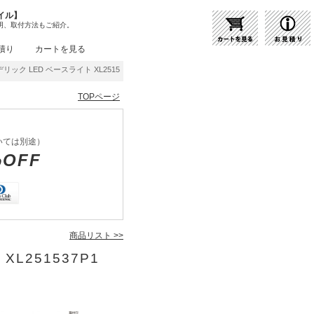
イル】
明、取付方法もご紹介。
積り
カートを見る
リック LED ベースライト XL251537P1 | 商品紹介 | 照明器具の通販・インテリア照
TOPページ
いては別途）
%OFF
商品リスト >>
XL251537P1