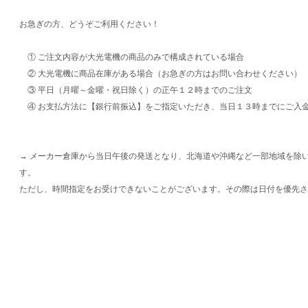
お急ぎの方、どうぞご利用ください！
① ご注文内容が大光電機の商品のみで構成されている場合
② 大光電機に商品在庫がある場合（お急ぎの方はお問い合わせください）
③ 平日（月曜～金曜・祝日除く）の正午１２時までのご注文
④ お支払方法に【銀行前振込】をご指定いただき、当日１３時までにご入
→ メーカー倉庫から当日午後の発送となり、北海道や沖縄など一部地域を除
す。
ただし、時間指定をお受けできないことがございます。その際は日付を優先さ