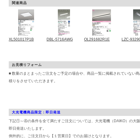
関連商品
XL501017P1B
DBL-5716AWG
OL291682R1E
LZC-9329
お見積りフォーム
■ 数量のまとまったご注文をご予定の場合や、商品一覧に掲載されていない
積りをさせていただきます。
大光電機商品限定：即日発送
下記①～④の条件を全て満たすご注文については、大光電機（DAIKO）の大
即日発送いたします。
例外的に、ご注文日から【１営業日】でのお届けとなります。