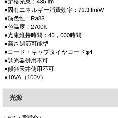
●定格光束：435 lm
●固有エネルギー消費効率：71.3 lm/W
●演色性：Ra83
●色温度：2700K
●光束維持時間：40，000時間
●高さ調節可能型
●コード・キャブタイヤコードφ4
●調光器併用不可
●傾斜天井使用不可
●10VA（100V）
光源
LED（電球色）