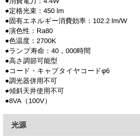
●消費電力：4.4W
●定格光束：450 lm
●固有エネルギー消費効率：102.2 lm/W
●演色性：Ra80
●色温度：2700K
●ランプ寿命：40，000時間
●高さ調節可能型
●コード・キャブタイヤコードφ6
●調光器併用不可
●傾斜天井使用不可
●8VA（100V）
光源