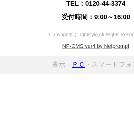
TEL：0120-44-3374
受付時間：9:00～16:00
Copyright(C) Lightstyle All Rights Reser
NP-CMS ver4 by Netprompt
表示
ＰＣ
・スマートフォ