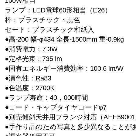
100W相当
ランプ：LED電球60形相当（E26）
枠：プラスチック・黒色
セード：プラスチック和紙入
●高-200 幅-φ434 全長-1500mm 重-0.9kg
●消費電力：7.3W
●定格光束：735 lm
●固有エネルギー消費効率：100.6 lm/W
●演色性：Ra83
●色温度：2700K
●ランプ寿命：40，000時間
●コード・キャブタイヤコードφ7
●別売傾斜天井用フランジ対応（AEE59001
●手作り品のため写真と多少異なることが