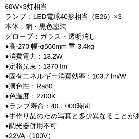
60W×3灯相当
ランプ：LED電球40形相当（E26）×3
本体：鋼・黒色塗装
グローブ：ガラス・透明消し
●高-270 幅-φ566mm 重-3.4kg
●消費電力：13.2W
●定格光束：1370 lm
●固有エネルギー消費効率：103.7 lm/W
●演色性：Ra80
●色温度：2700K
●ランプ寿命：40，000時間
●手作り品のため写真と多少異なることが
●調光器併用不可
●22VA（100V）