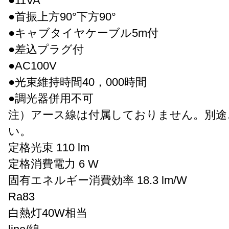
●11VA
●首振上方90°下方90°
●キャブタイヤケーブル5m付
●差込プラグ付
●AC100V
●光束維持時間40，000時間
●調光器併用不可
注）アース線は付属しておりません。別途
い。
定格光束 110 lm
定格消費電力 6 W
固有エネルギー消費効率 18.3 lm/W
Ra83
白熱灯40W相当