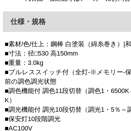
仕様・規格
■素材/色/仕上：鋼棒 白塗装（綿糸巻き）|
■寸法：径□530 高150mm
■重量：3.0kg
■プルレススイッチ付（全灯-※メモリー-
前の調色調光状態
■調色機能付 調色11段切替（調色1・6500K～
K）
■調光機能付 調光10段切替（調光1・5％～調
■保安灯10段階調光
■AC100V