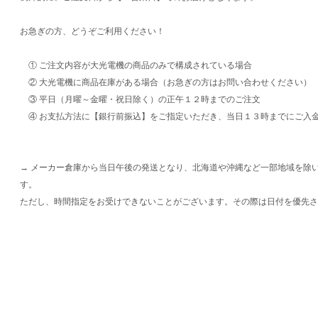
お急ぎの方、どうぞご利用ください！
① ご注文内容が大光電機の商品のみで構成されている場合
② 大光電機に商品在庫がある場合（お急ぎの方はお問い合わせください）
③ 平日（月曜～金曜・祝日除く）の正午１２時までのご注文
④ お支払方法に【銀行前振込】をご指定いただき、当日１３時までにご入
→ メーカー倉庫から当日午後の発送となり、北海道や沖縄など一部地域を除
す。
ただし、時間指定をお受けできないことがございます。その際は日付を優先さ