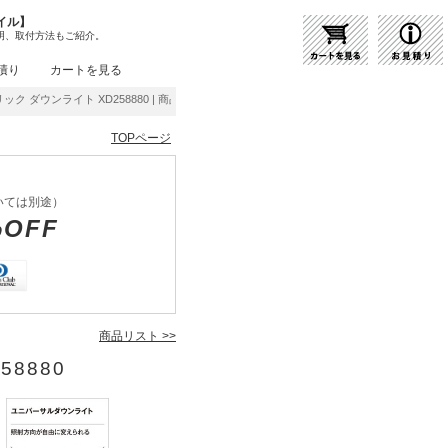
イル】
明、取付方法もご紹介。
積り
カートを見る
ック ダウンライト XD258880 | 商品紹介 | 照明器具の通販・インテリア照明の通信販売
TOPページ
いては別途）
%OFF
商品リスト >>
58880