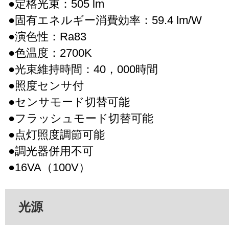
●定格光束：505 lm
●固有エネルギー消費効率：59.4 lm/W
●演色性：Ra83
●色温度：2700K
●光束維持時間：40，000時間
●照度センサ付
●センサモード切替可能
●フラッシュモード切替可能
●点灯照度調節可能
●調光器併用不可
●16VA（100V）
光源