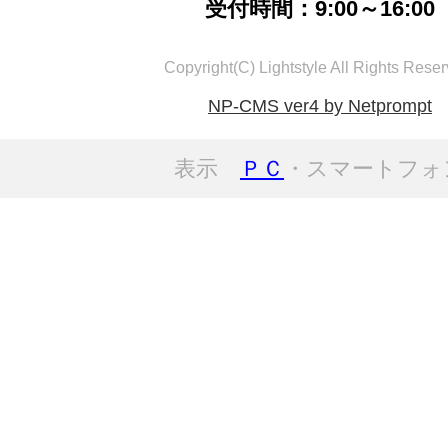
受付時間：9:00～16:00
Copyright(C) Lightstyle All Rights Reser
NP-CMS ver4 by Netprompt
表示
ＰＣ
・スマートフォ