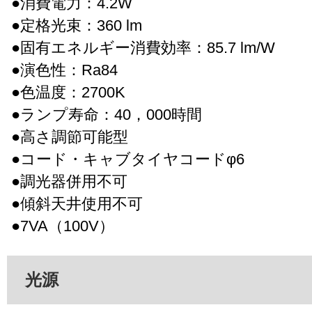
●消費電力：4.2W
●定格光束：360 lm
●固有エネルギー消費効率：85.7 lm/W
●演色性：Ra84
●色温度：2700K
●ランプ寿命：40，000時間
●高さ調節可能型
●コード・キャブタイヤコードφ6
●調光器併用不可
●傾斜天井使用不可
●7VA（100V）
光源