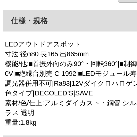
仕様・規格
LEDアウトドアスポット
寸法:径φ80 長165 出865mm
機能/他:■首振外向のみ90°・回転360°|■制御
0V|■絶縁台別売 C-1992|■LEDモジュール寿
調光器併用不可|Ra83|12Vダイクロハロゲ
色タイプ|DECOLED’S|SAVE
素材/色/仕上:アルミダイカスト・鋼管 シ
ラス 透明
重量:1.8kg