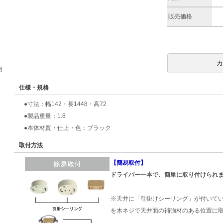
販売価格
期
仕様・規格
●寸法：幅142・長1448・高72
●製品重量：1.8
●本体材質・仕上・色：ブラック
取付方法
【簡易取付】
ドライバー一本で、簡単に取り付けられ
※天井に「引掛けシーリング」が付いて
を木ネジで天井面の補強材のある位置に