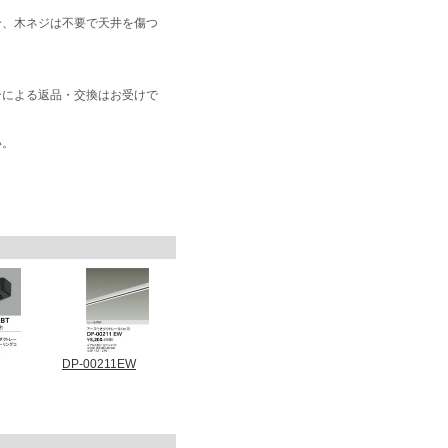
合、木ネジは不要で天井を傷つ
合による返品・交換はお受けで
い。
DP-00211EW