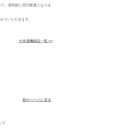
いて、原則的に翌日配達となりま
せていただきます。
大光電機商品一覧 >>
前のページに戻る
ップ