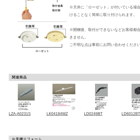
※天井に「ローゼット」が付いている場
けることなく簡単に取り付けられます。
※開梱後、取付ができないなどお客様都
きません。
ご不明な点は事前にお問い合わせくださ
関連商品
LZA-A0231S
LK04184WZ
LD0249BT
LD6012BT
お見積りフォーム