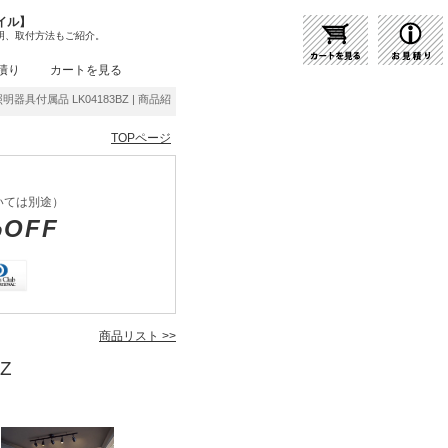
イル】
明、取付方法もご紹介。
積り
カートを見る
照明器具付属品 LK04183BZ | 商品紹介 | 照明器具の通販・インテリア照明の通信販売【ラ
TOPページ
いては別途）
%OFF
商品リスト >>
Z