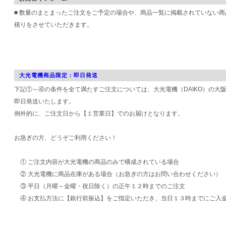
■ 数量のまとまったご注文をご予定の場合や、商品一覧に掲載されていない
積りをさせていただきます。
大光電機商品限定：即日発送
下記①～④の条件を全て満たすご注文については、大光電機（DAIKO）の大
即日発送いたします。
例外的に、ご注文日から【１営業日】でのお届けとなります。
お急ぎの方、どうぞご利用ください！
① ご注文内容が大光電機の商品のみで構成されている場合
② 大光電機に商品在庫がある場合（お急ぎの方はお問い合わせください）
③ 平日（月曜～金曜・祝日除く）の正午１２時までのご注文
④ お支払方法に【銀行前振込】をご指定いただき、当日１３時までにご入