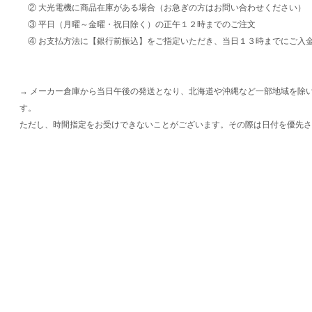
② 大光電機に商品在庫がある場合（お急ぎの方はお問い合わせください）
③ 平日（月曜～金曜・祝日除く）の正午１２時までのご注文
④ お支払方法に【銀行前振込】をご指定いただき、当日１３時までにご入
→ メーカー倉庫から当日午後の発送となり、北海道や沖縄など一部地域を除
す。
ただし、時間指定をお受けできないことがございます。その際は日付を優先さ