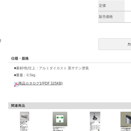
定価
販売価格
期
仕様・規格
■素材/色/仕上：アルミダイカスト 黒サテン塗装
■重量：0.5kg
商品カタログ1(PDF 325KB)
関連商品