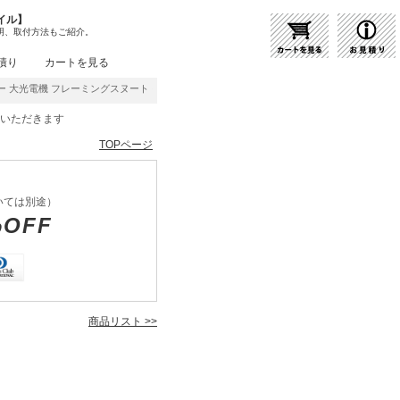
イル】
明、取付方法もご紹介。
積り
カートを見る
 大光電機 フレーミングスヌート その他部品 DP-52491 | 商品紹介 | 照明器具の通
をいただきます
TOPページ
いては別途）
%OFF
商品リスト >>