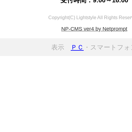
受付時間：9:00～16:00
Copyright(C) Lightstyle All Rights Reser
NP-CMS ver4 by Netprompt
表示
ＰＣ
・スマートフォ