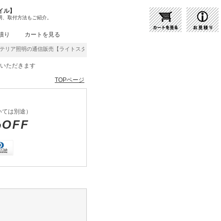
イル】
明、取付方法もご紹介。
積り
カートを見る
ア照明の通信販売【ライトスタイル】激安・格安価格にてご提供中！
をいただきます
TOPページ
いては別途）
%OFF