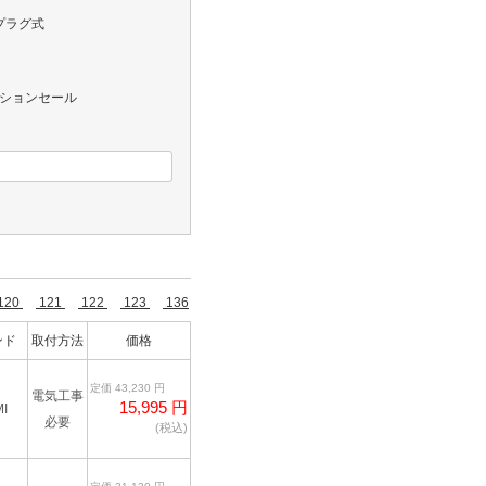
プラグ式
レクションセール
120
121
122
123
136
ンド
取付方法
価格
定価 43,230 円
電気工事
15,995 円
I
必要
(税込)