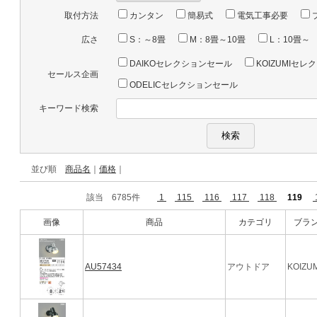
取付方法
カンタン
簡易式
電気工事必要
広さ
S：～8畳
M：8畳～10畳
L：10畳～
DAIKOセレクションセール
KOIZUMIセ
セールス企画
ODELICセレクションセール
キーワード検索
並び順
商品名
｜
価格
｜
該当 6785件
1
115
116
117
118
119
画像
商品
カテゴリ
ブラ
AU57434
アウトドア
KOIZUM