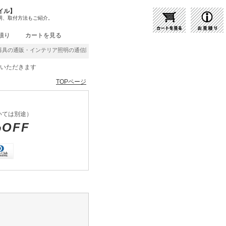
イル】
明、取付方法もご紹介。
積り
カートを見る
具の通販・インテリア照明の通信販売【ライトスタイル】激安・格安価格にてご提供中！
をいただきます
TOPページ
いては別途）
%OFF