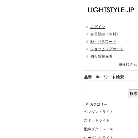
ログイン
会員登録〔無料〕
ID・パスワード
ショッピングカート
個人情報保護
guest
さん
品番・キーワード検索
カテゴリー
ペンダントライト
スポットライト
配線ダクトレール
シーリングライト