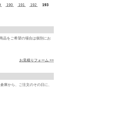
9
190
191
192
193
商品をご希望の場合は個別にお
お見積りフォーム >>
阪倉庫から、ご注文のその日に、