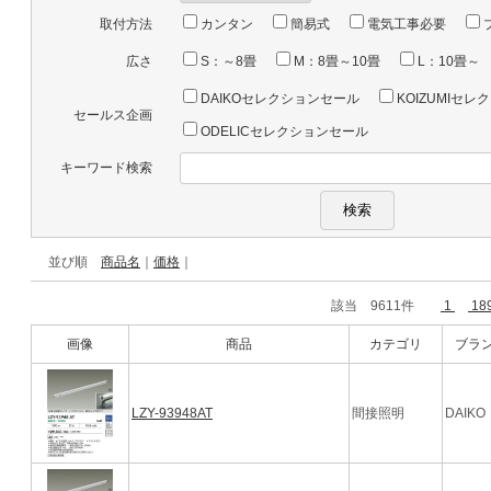
取付方法
カンタン
簡易式
電気工事必要
広さ
S：～8畳
M：8畳～10畳
L：10畳～
DAIKOセレクションセール
KOIZUMIセ
セールス企画
ODELICセレクションセール
キーワード検索
並び順
商品名
｜
価格
｜
該当 9611件
1
18
画像
商品
カテゴリ
ブラ
LZY-93948AT
間接照明
DAIKO