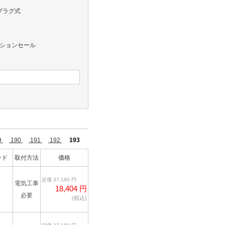
プラグ式
レクションセール
9
190
191
192
193
ンド
取付方法
価格
定価 37,180 円
電気工事
18,404 円
必要
(税込)