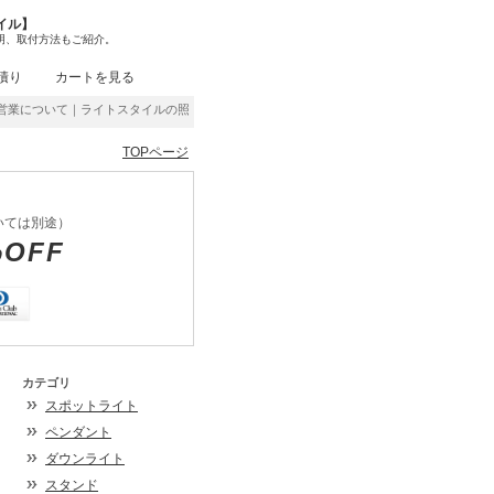
イル】
明、取付方法もご紹介。
積り
カートを見る
業について｜ライトスタイルの照明コラム｜ライトスタイル取扱商品の中から、これをこう
TOPページ
いては別途）
%OFF
カテゴリ
スポットライト
ペンダント
ダウンライト
スタンド