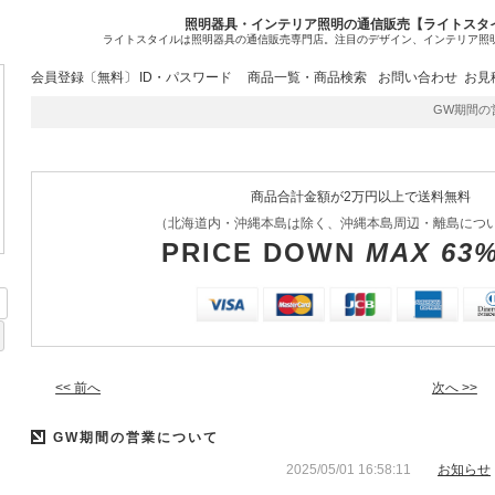
照明器具・インテリア照明の通信販売【ライトスタ
ライトスタイルは照明器具の通信販売専門店。注目のデザイン、インテリア照
会員登録〔無料〕
ID・パスワード
商品一覧・商品検索
お問い合わせ
お見
GW期間の営
商品合計金額が2万円以上で送料無料
（北海道内・沖縄本島は除く、沖縄本島周辺・離島につ
PRICE DOWN
MAX 63
<< 前へ
次へ >>
GW期間の営業について
2025/05/01 16:58:11
お知らせ